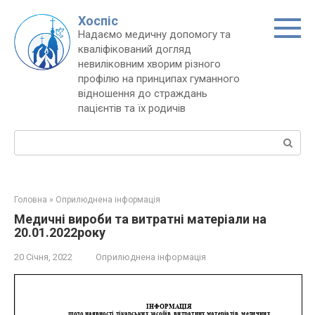
Перейти
Хоспіс
до
Надаємо медичну допомогу та
вмісту
кваліфікований догляд
невиліковним хворим різного
профілю на принципах гуманного
відношення до страждань
пацієнтів та їх родичів
Пошук:
Головна
»
Оприлюднена інформація
Медичні вироби та витратні матеріали на
20.01.2022року
20 Січня, 2022
Оприлюднена інформація