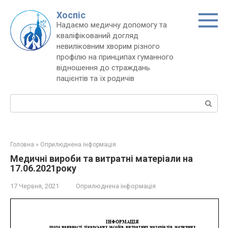
Перейти
Хоспіс
до
Надаємо медичну допомогу та
вмісту
кваліфікований догляд
невиліковним хворим різного
профілю на принципах гуманного
відношення до страждань
пацієнтів та їх родичів
Пошук:
Головна
»
Оприлюднена інформація
Медичні вироби та витратні матеріали на
17.06.2021року
17 Червня, 2021
Оприлюднена інформація