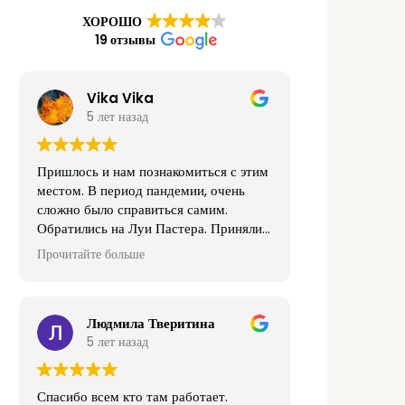
ХОРОШО
19 отзывы
Vika Vika
5 лет назад
Пришлось и нам познакомиться с этим
местом. В период пандемии, очень
сложно было справиться самим.
Обратились на Луи Пастера. Приняли
нас хорошо, насчёт поборов даже не
Прочитайте больше
слышали. Оплачивали согласно
прейскуранту. С нас никто лишней
копейки не взял. Спасибо им большое.
Они реально нас выручили.
Людмила Тверитина
5 лет назад
Спасибо всем кто там работает.