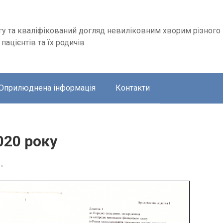
 та кваліфікований догляд невиліковним хворим різного
ацієнтів та їх родичів
Оприлюднена інформація
Контакти
020 року
ь