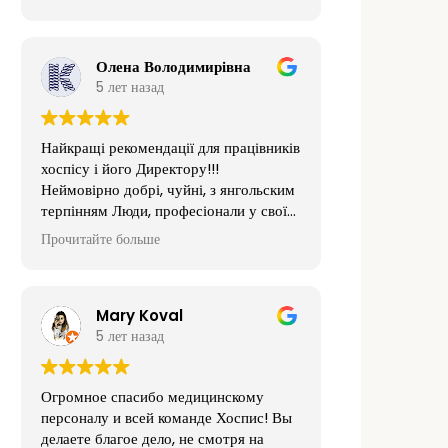
Олена Володимирівна
5 лет назад
Найкращі рекомендації для працівників
хоспісу і його Директору!!!
Неймовірно добрі, чуйні, з янгольским
терпінням Люди, професіонали у своїй
тяжкій праці (як емоційно, так і
Прочитайте больше
фізично)!!!
Величезна ДЯКА, що піклуєтеся за
своїх підопічних і підтримуєте цей
заклад на рівні!!!
Mary Koval
Щиро дякую Вам!!! Бережи Вас Бог!!!
5 лет назад
??????????
Огромное спасибо медицинскому
персоналу и всей команде Хоспис! Вы
делаете благое дело, не смотря на