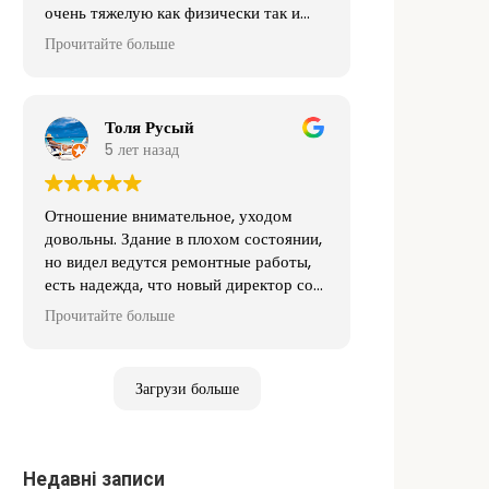
очень тяжелую как физически так и
морально работу.
Прочитайте больше
Толя Русый
5 лет назад
Отношение внимательное, уходом
довольны. Здание в плохом состоянии,
но видел ведутся ремонтные работы,
есть надежда, что новый директор со
временем выведет все показатели на
Прочитайте больше
достойный уровень)
Загрузи больше
Недавні записи