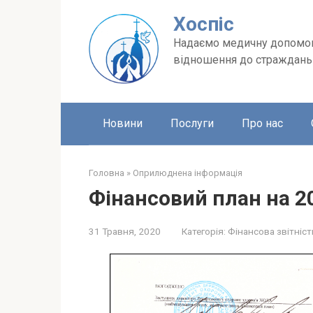
Перейти
Хоспіс
до
вмісту
Надаємо медичну допомогу
відношення до страждань п
Новини
Послуги
Про нас
Головна
»
Оприлюднена інформація
Фінансовий план на 2
31 Травня, 2020
Категорія:
Фінансова звітніст