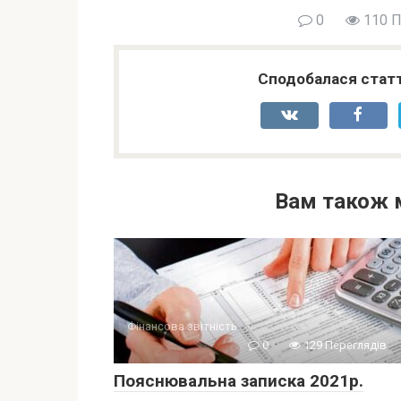
0
110 П
Сподобалася статт
Вам також 
Фінансова звітність
0
129 Переглядів
Пояснювальна записка 2021р.